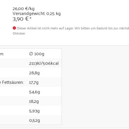
26,00 €/kg
Versandgewicht: 0.25 kg
3,90 €
*
Dieser Artikel ist nicht mehr auf Lager. Wir bitten um Geduld bis zur nächs
Oktober.
n:
∅ 100g
2113kJ/506kcal
28,8g
 Fettsäuren:
17,7g
54,6g
18,2g
5,93g
0,52g