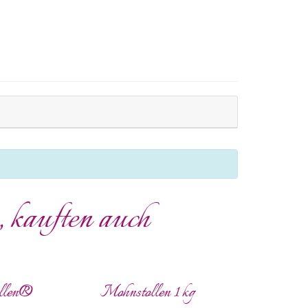
, kauften auch
ollen®
Mohnstollen 1 kg